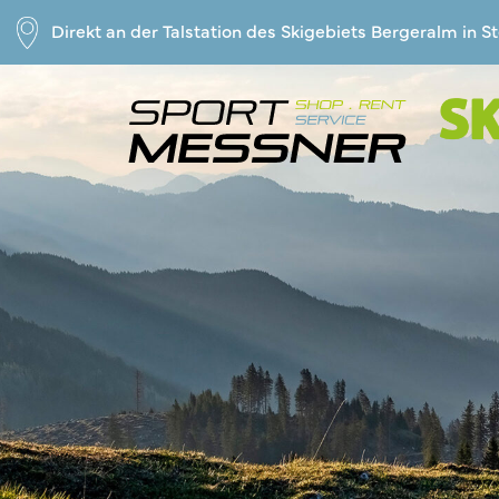
Links
Zum
Direkt an der Talstation des Skigebiets Bergeralm in S
überspringen
Inhalt
springen