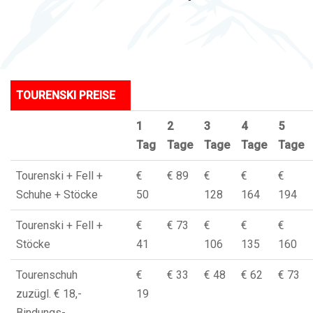
TOURENSKI PREISE
1
2
3
4
5
Tag
Tage
Tage
Tage
Tage
Tourenski + Fell +
€
€ 89
€
€
€
Schuhe + Stöcke
50
128
164
194
Tourenski + Fell +
€
€ 73
€
€
€
Stöcke
41
106
135
160
Tourenschuh
€
€ 33
€ 48
€ 62
€ 73
zuzügl. € 18,-
19
Bindungs-